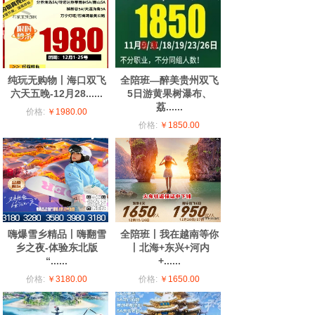
纯玩无购物丨海口双飞
全陪班—醉美贵州双飞
六天五晚-12月28......
5日游黄果树瀑布、
荔......
价格:
￥1980.00
价格:
￥1850.00
嗨爆雪乡精品丨嗨翻雪
全陪班丨我在越南等你
乡之夜-体验东北版
丨北海+东兴+河内
“......
+......
价格:
￥3180.00
价格:
￥1650.00