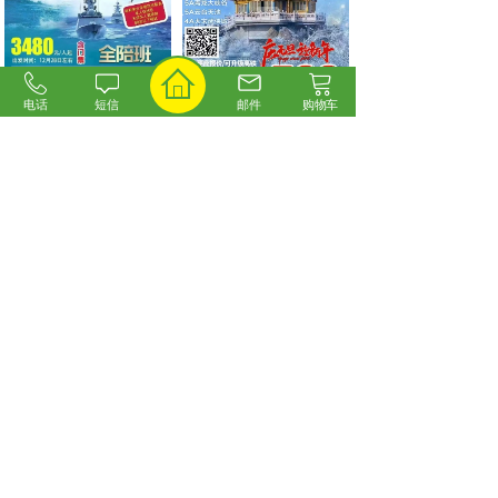
电话
短信
邮件
购物车
海南全岛环游空调包列
豫见河南丨少林寺+龙
12月28日铁发全陪......
门石窟+夜游神都洛
阳......
价格:
￥3480.00
价格:
￥599.00
<
1
2
3
4
5
...
6
>
联系我们
0311-83759789
7x24
小时
13081017808
客服热线
版权所有©2018 石家庄旅游网
冀ICP备19002280号