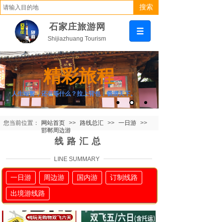
搜索
石家庄旅游网
Shijiazhuang Tourism
精彩旅程
人生短暂，还在等什么？拉上背包，畅游天下。
您当前位置：
网站首页
>>
路线总汇
>>
一日游
>>
邯郸周边游
线路汇总
LINE SUMMARY
一日游
周边游
国内游
订制线路
出境游线路