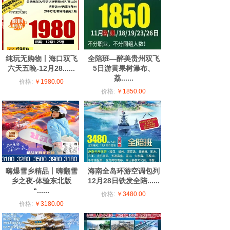
纯玩无购物丨海口双飞
全陪班—醉美贵州双飞
六天五晚-12月28......
5日游黄果树瀑布、
荔......
价格:
￥1980.00
价格:
￥1850.00
嗨爆雪乡精品丨嗨翻雪
海南全岛环游空调包列
乡之夜-体验东北版
12月28日铁发全陪......
“......
价格:
￥3480.00
价格:
￥3180.00