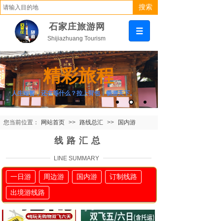
搜索
石家庄旅游网
Shijiazhuang Tourism
精彩旅程
人生短暂，还在等什么？拉上背包，畅游天下。
您当前位置：
网站首页
>>
路线总汇
>>
国内游
线路汇总
LINE SUMMARY
一日游
周边游
国内游
订制线路
出境游线路