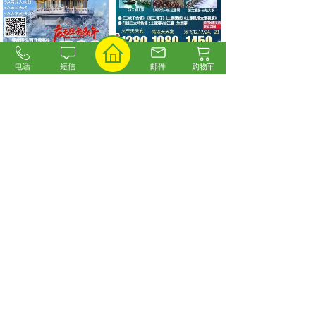
电话
短信
邮件
购物车
豫见河南丨少林寺+龙
三峡故事丨交运长江豪
门石窟+夜游神都洛
华游船两坝一峡、三
阳......
峡......
价格:
￥599.00
价格:
￥1280.00
<
1
2
3
>
联系我们
0311-83759789
7x24
小时
13081017808
客服热线
版权所有©2018 石家庄旅游网
冀ICP备19002280号