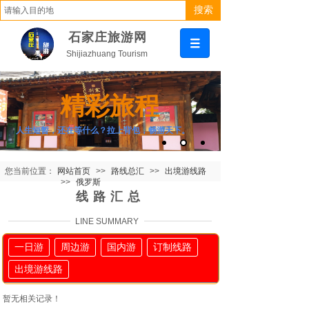
搜索
石家庄旅游网
Shijiazhuang Tourism
精彩旅程
人生短暂，还在等什么？拉上背包，畅游天下。
您当前位置：
网站首页
>>
路线总汇
>>
出境游线路
>>
俄罗斯
线路汇总
LINE SUMMARY
一日游
周边游
国内游
订制线路
出境游线路
暂无相关记录！