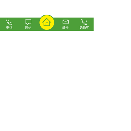
电话
短信
邮件
购物车
联系我们
0311-83759789
7x24
小时
13081017808
客服热线
版权所有©2018 石家庄旅游网
冀ICP备19002280号